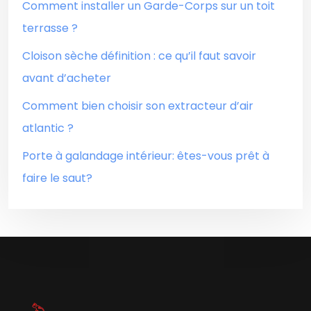
Comment installer un Garde-Corps sur un toit
terrasse ?
Cloison sèche définition : ce qu’il faut savoir
avant d’acheter
Comment bien choisir son extracteur d’air
atlantic ?
Porte à galandage intérieur: êtes-vous prêt à
faire le saut?