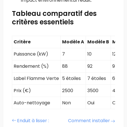
impact environnemental réduit.
Tableau comparatif des
critères essentiels
Critère
Modèle A
Modèle B
Modèl
Puissance (kW)
7
10
12
Rendement (%)
88
92
90
Label Flamme Verte
5 étoiles
7 étoiles
6 étoil
Prix (€)
2500
3500
4000
Auto-nettoyage
Non
Oui
Oui
Enduit à lisser :
Comment installer