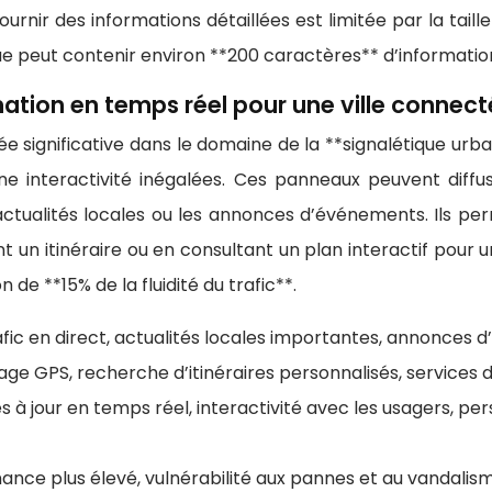
ournir des informations détaillées est limitée par la tail
e peut contenir environ **200 caractères** d’information 
mation en temps réel pour une ville connec
significative dans le domaine de la **signalétique urba
et une interactivité inégalées. Ces panneaux peuvent diff
es actualités locales ou les annonces d’événements. Ils p
 itinéraire ou en consultant un plan interactif pour une 
e **15% de la fluidité du trafic**.
fic en direct, actualités locales importantes, annonces 
age GPS, recherche d’itinéraires personnalisés, services 
es à jour en temps réel, interactivité avec les usagers, pe
nance plus élevé, vulnérabilité aux pannes et au vandalis