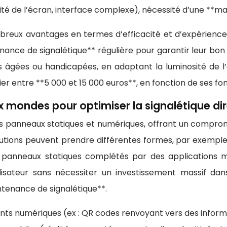
sité de l’écran, interface complexe), nécessité d’une **m
reux avantages en termes d’efficacité et d’expérience u
ance de signalétique** régulière pour garantir leur bon f
nes âgées ou handicapées, en adaptant la luminosité de l’
ier entre **5 000 et 15 000 euros**, en fonction de ses fon
ux mondes pour optimiser la signalétique di
panneaux statiques et numériques, offrant un compromis i
solutions peuvent prendre différentes formes, par exemp
 panneaux statiques complétés par des applications m
ilisateur sans nécessiter un investissement massif da
ntenance de signalétique**.
ts numériques (ex : QR codes renvoyant vers des informa