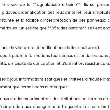
 le socle de la **signalétique urbaine**. Ils se prése
 plaques d’identification des lieux d’intérêt. Leur simplici
tante et la facilité d’interprétation de ces panneaux con
umériques. On estime que **85% des piétons** se fient enc
ans de ville précis, identifications de lieux culturels).
port public, informations touristiques essentielles, consi
ité, simplicité de conception et d’utilisation, résistance
ses à jour, informations statiques et limitées, difficulté d
lement que les solutions numériques.
neaux statiques présentent des limitations en termes de fl
le l’adaptation aux changements fréquents, tels que les 