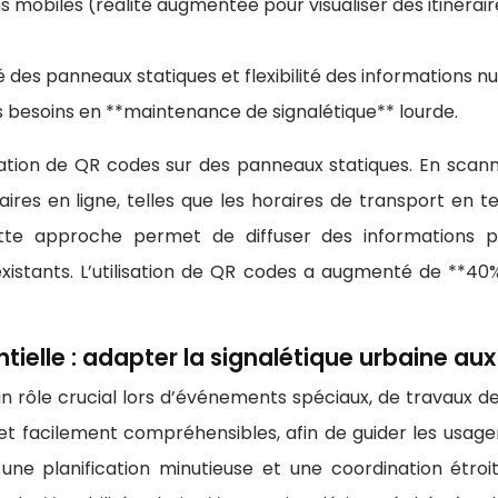
s mobiles (réalité augmentée pour visualiser des itinéra
té des panneaux statiques et flexibilité des informations nu
 besoins en **maintenance de signalétique** lourde.
isation de QR codes sur des panneaux statiques. En sca
s en ligne, telles que les horaires de transport en temp
 Cette approche permet de diffuser des informations 
stants. L’utilisation de QR codes a augmenté de **40%
ielle : adapter la signalétique urbaine au
 rôle crucial lors d’événements spéciaux, de travaux de v
 et facilement compréhensibles, afin de guider les usager
une planification minutieuse et une coordination étroi