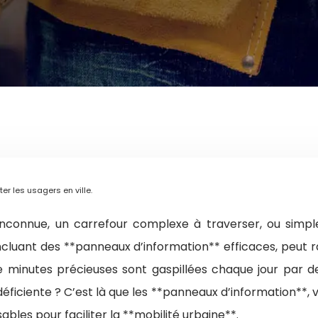
ter les usagers en ville.
nconnue, un carrefour complexe à traverser, ou simp
 incluant des **panneaux d’information** efficaces, peu
 minutes précieuses sont gaspillées chaque jour par d
ciente ? C’est là que les **panneaux d’information**, véri
bles pour faciliter la **mobilité urbaine**.