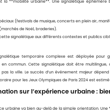
nt la **mobilité urbaine**. Une signalétique éphémèr
aux (festivals de musique, concerts en plein air, manif
s (marchés de Noël, braderies).
cette signalétique aux différents contextes et publics cib
nalétique temporaire complexe est déployée pour gui
ts en commun. Cette signalétique doit être multilingue,
s la ville. Le succès d’un événement majeur dépend en
raire pour les Jeux Olympiques de Paris 2024 est estimé à
tion sur l’expérience urbaine : bie
ce urbaine va bien au-delà de la simple orientation. Une 